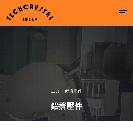
S
k
i
p
t
o
c
o
n
t
e
n
t
主頁
鋁擠壓件
鋁擠壓件