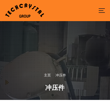
S
k
i
p
t
o
c
o
n
t
e
n
t
主页
冲压件
冲压件